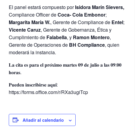
El panel estará compuesto por
Isidora Marín Sievers,
Compliance Officer de
Coca- Cola Embonor
;
Margarita María W.
, Gerente de Compliance de
Entel
;
Vicente Caruz
, Gerente de Gobernanza, Ética y
Cumplimiento de
Falabella
, y
Ramon Montero
,
Gerente de Operaciones de
BH Compliance
, quien
moderará la instancia.
𝐋𝐚 𝐜𝐢𝐭𝐚 𝐞𝐬 𝐩𝐚𝐫𝐚 𝐞𝐥 𝐩𝐫𝐨́𝐱𝐢𝐦𝐨 𝐦𝐚𝐫𝐭𝐞𝐬 𝟎𝟗 𝐝𝐞 𝐣𝐮𝐥𝐢𝐨 𝐚 𝐥𝐚𝐬 𝟎𝟗:𝟎𝟎
𝐡𝐨𝐫𝐚𝐬.
𝐏𝐮𝐞𝐝𝐞𝐧 𝐢𝐧𝐬𝐜𝐫𝐢𝐛𝐢𝐫𝐬𝐞 𝐚𝐪𝐮𝐢́:
https://forms.office.com/r/RXa3ugiTcp
Añadir al calendario