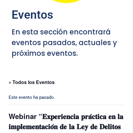
Eventos
En esta sección encontrará
eventos pasados, actuales y
próximos eventos.
« Todos los Eventos
Este evento ha pasado.
Webinar “𝐄𝐱𝐩𝐞𝐫𝐢𝐞𝐧𝐜𝐢𝐚 𝐩𝐫𝐚́𝐜𝐭𝐢𝐜𝐚 𝐞𝐧 𝐥𝐚
𝐢𝐦𝐩𝐥𝐞𝐦𝐞𝐧𝐭𝐚𝐜𝐢𝐨́𝐧 𝐝𝐞 𝐥𝐚 𝐋𝐞𝐲 𝐝𝐞 𝐃𝐞𝐥𝐢𝐭𝐨𝐬