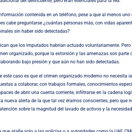
adicional del delincuente, pero eran esenciales para la red.
información contenida en un teléfono, pese a que al menos uno d
es cabe preguntarse ¿cuántas personas más, con vidas aparent
nales sin haber sido detectadas?
ican que los imputados habrían actuado voluntariamente. Pero s
imen organizado, porque la extorsión y las amenazas son parte
laborando bajo presión y que aún no han sido detectadas.
 de este caso es que el crimen organizado moderno no necesita 
estas a colaborar, con trabajos formales, conocimientos especí
ces de abrir una cuenta corriente, infiltrarse en la cadena logí
a nueva alerta de la que tal vez éramos conscientes, pero que no
tención sobre la magnitud del lavado de activos y la necesidad 
 que atañe solo a las policías o a autoridades como la UAF, CMF 