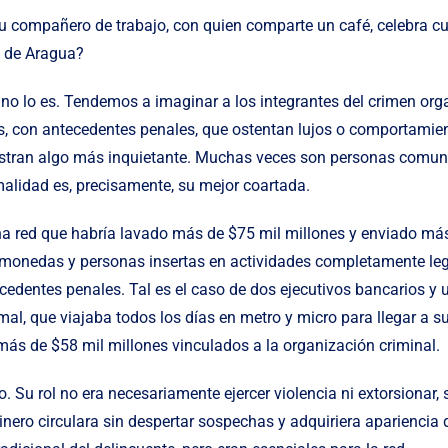
su compañero de trabajo, con quien comparte un café, celebra 
n de Aragua?
 no lo es. Tendemos a imaginar a los integrantes del crimen o
tas, con antecedentes penales, que ostentan lujos o comportami
estran algo más inquietante. Muchas veces son personas comunes
alidad es, precisamente, su mejor coartada.
na red que habría lavado más de $75 mil millones y enviado más
monedas y personas insertas en actividades completamente legí
ecedentes penales. Tal es el caso de dos ejecutivos bancarios y 
l, que viajaba todos los días en metro y micro para llegar a su 
más de $58 mil millones vinculados a la organización criminal.
 Su rol no era necesariamente ejercer violencia ni extorsionar
dinero circulara sin despertar sospechas y adquiriera apariencia