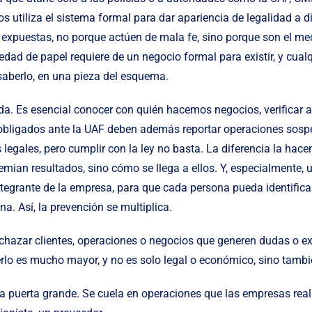
s utiliza el sistema formal para dar apariencia de legalidad a di
expuestas, no porque actúen de mala fe, sino porque son el med
edad de papel requiere de un negocio formal para existir, y cual
 saberlo, en una pieza del esquema.
da. Es esencial conocer con quién hacemos negocios, verificar an
os obligados ante la UAF deben además reportar operaciones sos
legales, pero cumplir con la ley no basta. La diferencia la hacen
emian resultados, sino cómo se llega a ellos. Y, especialmente, 
ntegrante de la empresa, para que cada persona pueda identificar
ana. Así, la prevención se multiplica.
rechazar clientes, operaciones o negocios que generen dudas o e
cerlo es mucho mayor, y no es solo legal o económico, sino tambi
 la puerta grande. Se cuela en operaciones que las empresas rea