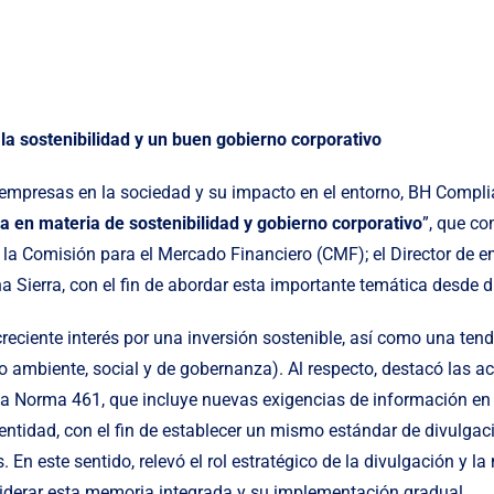
la sostenibilidad y un buen gobierno corporativo
s empresas en la sociedad y su impacto en el entorno, BH Complia
a en materia de sostenibilidad y gobierno corporativo
”, que co
la Comisión para el Mercado Financiero (CMF); el Director de e
a Sierra, con el fin de abordar esta importante temática desde d
 creciente interés por una inversión sostenible, así como una te
o ambiente, social y de gobernanza). Al respecto, destacó las ac
la Norma 461, que incluye nuevas exigencias de información e
entidad, con el fin de establecer un mismo estándar de divulgac
En este sentido, relevó el rol estratégico de la divulgación y la
iderar esta memoria integrada y su implementación gradual.