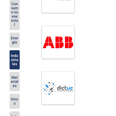
Con
sum
o no
ese
ncia
l
Ener
gía
Indu
stria
les
Mat
erial
es
Otro
s