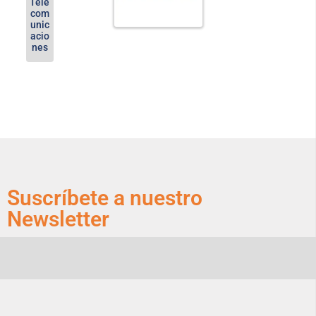
Tele
com
unic
acio
nes
Suscríbete a nuestro
Newsletter