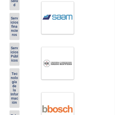
Salu
d
Serv
icios
fina
ncie
ros
Serv
icios
Públ
icos
Tec
nolo
gía
de
la
Infor
mac
ión