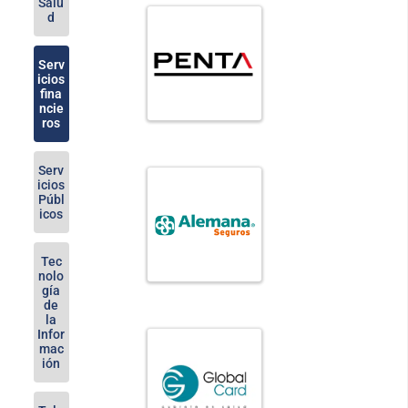
Salu
d
Serv
icios
fina
ncie
ros
Serv
icios
Públ
icos
Tec
nolo
gía
de
la
Infor
mac
ión