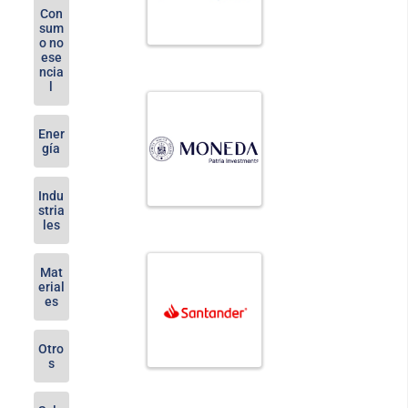
Con
sum
o no
ese
ncia
l
Ener
gía
Indu
stria
les
Mat
erial
es
Otro
s