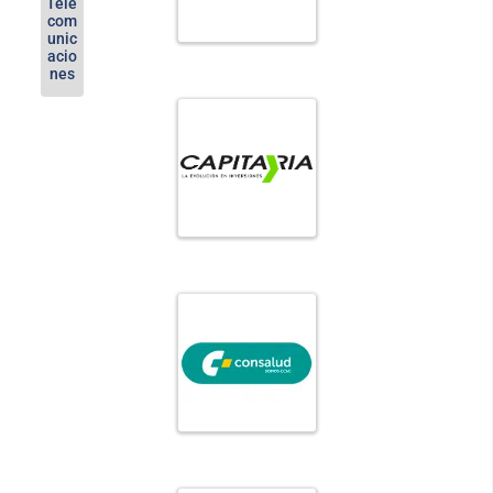
Tele
com
unic
acio
nes