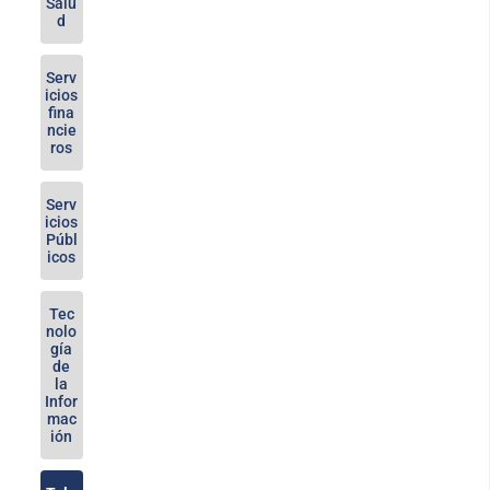
Salu
d
Serv
icios
fina
ncie
ros
Serv
icios
Públ
icos
Tec
nolo
gía
de
la
Infor
mac
ión