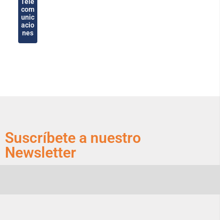
Tele
com
unic
acio
nes
Suscríbete a nuestro
Newsletter