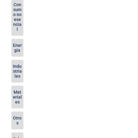
Con
sum
o no
ese
ncia
l
Ener
gía
Indu
stria
les
Mat
erial
es
Otro
s